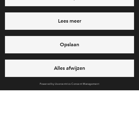
Heb je een vraag en wil je direct antwoord? Bel ons op
088
-71 22 619
6 dagen per week beschikbaar (behalve tijdens
feestdagen)
vandaag van
09:00 - 18:00 uur
via chat en telefoon
Cookies
Over BPD
Disclaimer
Privacy statement
Klachten