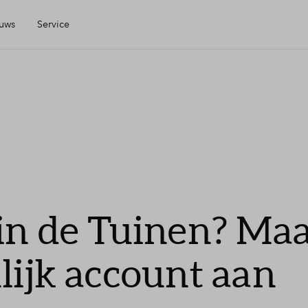
uws
Service
Mijn Eigen Huis
Financiele check
Financiering
in de Tuinen? Ma
Toewijzing
lijk account aan
Woning kopen