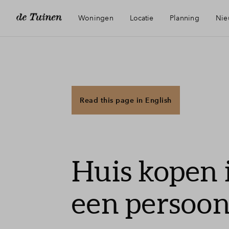
Woningen
Locatie
Planning
Nie
Bereikbaarheid
Voorzieningen
Read this page in English
Groene woonomgeving
Huis kopen 
Duurzaamheid
een persoon
Best