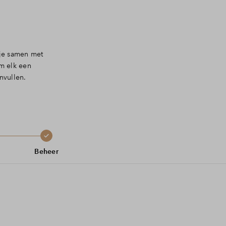
 je samen met
m elk een
nvullen.
Beheer