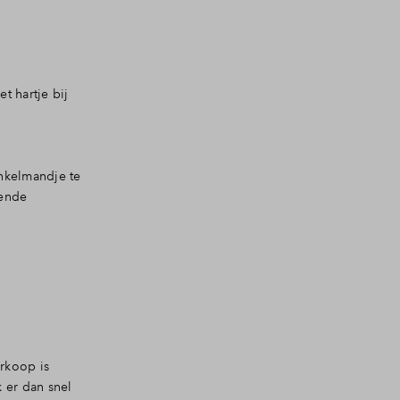
t hartje bij
inkelmandje te
fende
rkoop is
 er dan snel