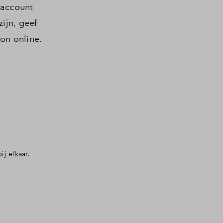
 account
ijn, geef
on online.
j elkaar.