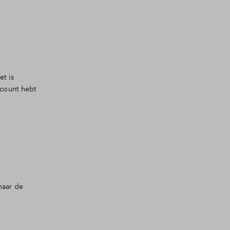
et is
ccount hebt
naar de