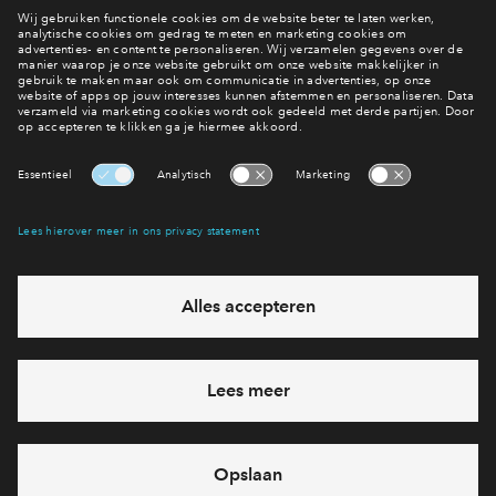
Wonen in de Tuinen?
Bekijk het woningaanbod
Interesse? Meld je dan snel aan
Hiermee blijf je op de hoogte van het belangrijkste nieuws en
eventuele projecten
Ja, ik wil mij aanmelden
Heb je een vraag en wil je direct antwoord? Bel ons op
088
-71 22 619
6 dagen per week beschikbaar (behalve tijdens
feestdagen)
vandaag gesloten, maandag zijn we vanaf
09:00 uur weer