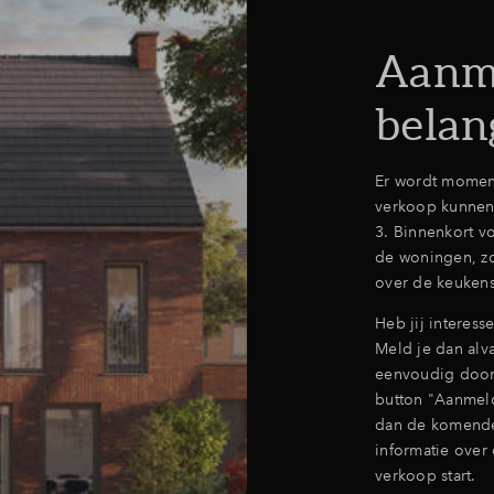
Aanme
belan
Er wordt moment
verkoop kunnen
3. Binnenkort v
de woningen, zo
over de keuken
Heb jij interess
Meld je dan alva
eenvoudig door
button "Aanmeld
dan de komende
informatie over
verkoop start.