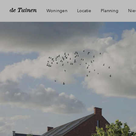
Woningen
Locatie
Planning
Nie
Bereikbaarheid
Voorzieningen
Groene woonomgeving
Duurzaamheid
Best