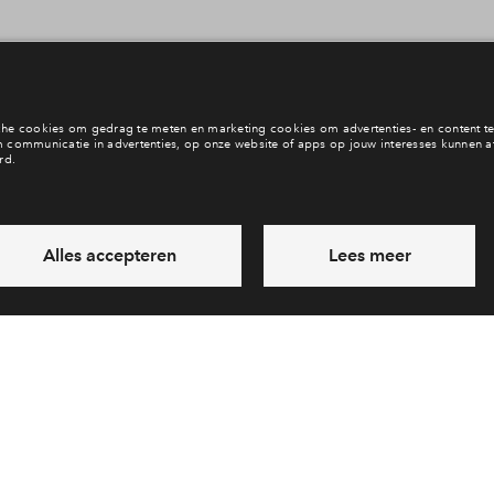
Wat speelt er?
Ook hier wonen?
Het laatste nieuws
Bekijk het woninga