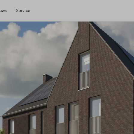
uws
Service
Mijn Eigen Huis
Financiele check
Financiering
Toewijzing
Woning kopen