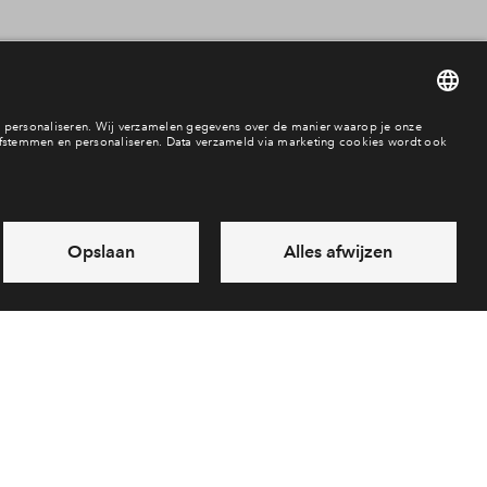
In aanbouw / bew
anbod