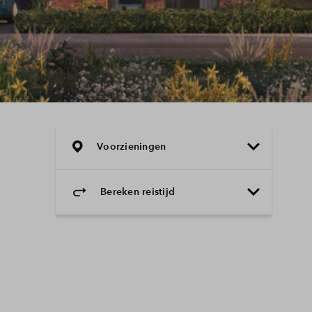
Voorzieningen
Bereken reistijd
Selecteer vervoermiddel
Selecteer vervoermiddel
10min
30min
60min