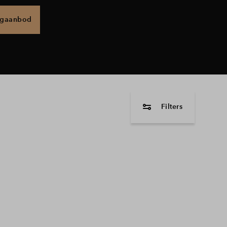
ngaanbod
Filters
woningtype
2 onder 1 kapwon
Vrijstaande wonin
Beschikbaarheid