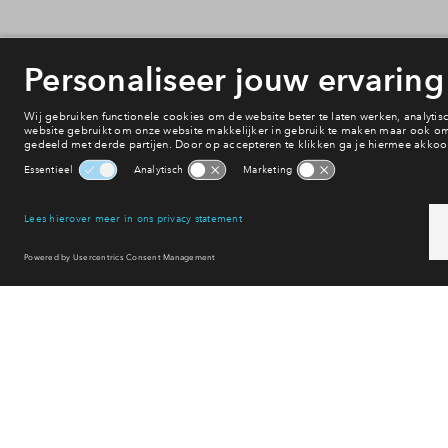
Onderwijs
Voorzieningen
Bereikbaarheid
Winkelen
Uitgaan
Sport & spel
Reset filter