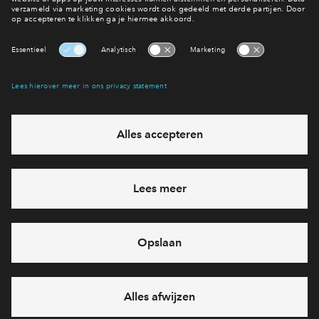
Inloggen
Interesse? Meld je dan snel aan
Hiermee blijf je op de hoogte van het belangrijkste nieuws en
eventuele projecten
Ja, ik wil mij aanmelden
Heb je een vraag en wil je direct antwoord? Bel ons op
088
-71 22 619
6 dagen per week beschikbaar (behalve tijdens
feestdagen)
vandaag van
09:00 - 18:00 uur
via chat en telefoon