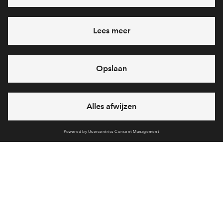
Heb je een vraag en wil je direct antwoord? Bel ons op
088
-71 22 619
6 dagen per week beschikbaar (behalve tijdens
feestdagen)
vandaag gesloten, maandag zijn we vanaf
09:00 uur weer
bereikbaar
via telefoon
Cookies
Over BPD
Disclaimer
Privacy statement
Klachten
Sitemap