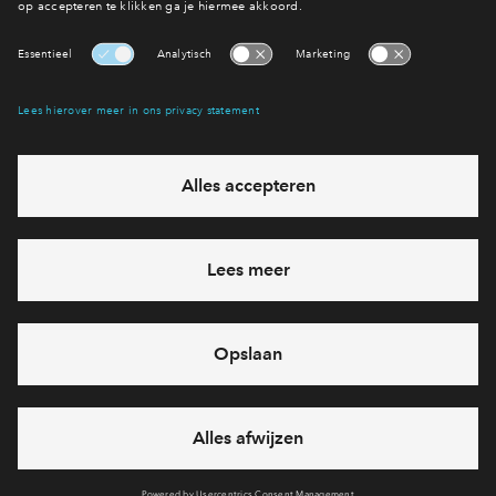
Interesse? Meld je dan snel aan
Hiermee blijf je op de hoogte van het belangrijkste nieuws en
eventuele projecten
Ja, ik wil mij aanmelden
Heb je een vraag en wil je direct antwoord? Bel ons op
088
-71 22 619
6 dagen per week beschikbaar (behalve tijdens
feestdagen)
vandaag van
10:00 - 13:00 uur
via chat en telefoon