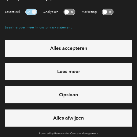
Interesse? Meld je dan snel aan
Hiermee blijf je op de hoogte van het belangrijkste nieuws en
eventuele projecten
Ja, ik wil mij aanmelden
Heb je een vraag en wil je direct antwoord? Bel ons op
088
-71 22 619
6 dagen per week beschikbaar (behalve tijdens
feestdagen)
vandaag gesloten, maandag zijn we vanaf
09:00 uur weer
bereikbaar
via telefoon